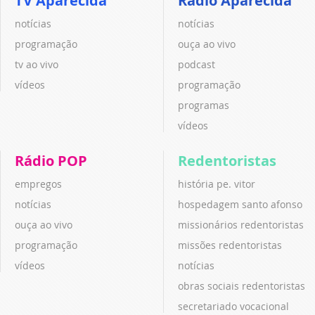
TV Aparecida
Rádio Aparecida
notícias
notícias
programação
ouça ao vivo
tv ao vivo
podcast
vídeos
programação
programas
vídeos
Rádio POP
Redentoristas
empregos
história pe. vitor
notícias
hospedagem santo afonso
ouça ao vivo
missionários redentoristas
programação
missões redentoristas
vídeos
notícias
obras sociais redentoristas
secretariado vocacional