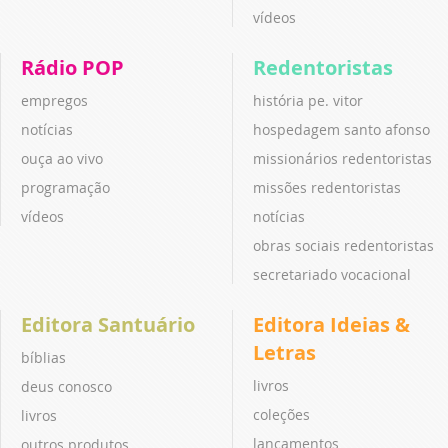
vídeos
Rádio POP
Redentoristas
empregos
história pe. vitor
notícias
hospedagem santo afonso
ouça ao vivo
missionários redentoristas
programação
missões redentoristas
vídeos
notícias
obras sociais redentoristas
secretariado vocacional
Editora Santuário
Editora Ideias &
Letras
bíblias
livros
deus conosco
coleções
livros
lançamentos
outros produtos