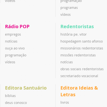
vídeos
programação
programas
vídeos
Rádio POP
Redentoristas
empregos
história pe. vitor
notícias
hospedagem santo afonso
ouça ao vivo
missionários redentoristas
programação
missões redentoristas
vídeos
notícias
obras sociais redentoristas
secretariado vocacional
Editora Santuário
Editora Ideias &
Letras
bíblias
livros
deus conosco