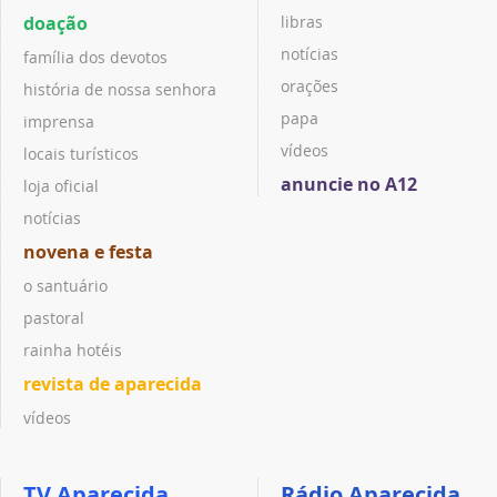
doação
libras
notícias
família dos devotos
orações
história de nossa senhora
papa
imprensa
vídeos
locais turísticos
anuncie no A12
loja oficial
notícias
novena e festa
o santuário
pastoral
rainha hotéis
revista de aparecida
vídeos
TV Aparecida
Rádio Aparecida