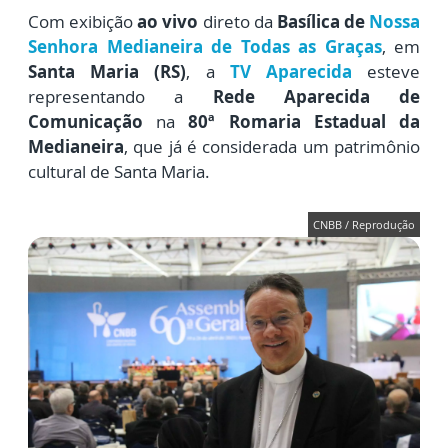
Com exibição
ao vivo
direto da
Basílica de
Nossa
Senhora Medianeira de Todas as Graças
, em
Santa Maria (RS)
, a
TV Aparecida
esteve
representando a
Rede Aparecida de
Comunicação
na
80ª Romaria Estadual da
Medianeira
, que já é considerada um patrimônio
cultural de Santa Maria.
CNBB / Reprodução