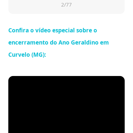
3
/77
Confira o vídeo especial sobre o
encerramento do Ano Geraldino em
Curvelo (MG):