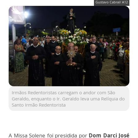
Gustavo Cabral/ A12
Irmãos Redentoristas carregam o andor com São
Geraldo, enquanto o Ir. Geraldo leva uma Relíquia do
Santo Irmão Redentorista
A Missa Solene foi presidida por
Dom Darci José