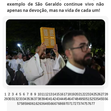
exemplo de São Geraldo continue vivo não
apenas na devoção, mas na vida de cada um!
1
2
3
4
5
6
7
8
9
10
11
12
13
14
15
16
17
18
19
20
21
22
23
24
25
26
27
28
29
30
31
32
33
34
35
36
37
38
39
40
41
42
43
44
45
46
47
48
49
50
51
52
53
54
55
56
57
58
59
60
61
62
63
64
65
66
67
68
69
70
71
72
73
74
75
76
77