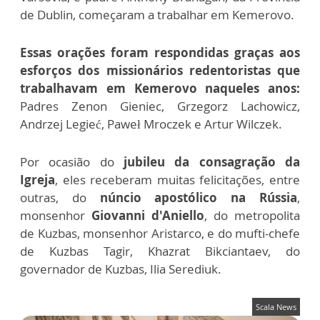
de Dublin, começaram a trabalhar em Kemerovo.
Essas orações foram respondidas graças aos
esforços dos missionários redentoristas que
trabalhavam em Kemerovo naqueles anos:
Padres Zenon Gieniec, Grzegorz Lachowicz,
Andrzej Legieć, Paweł Mroczek e Artur Wilczek.
Por ocasião do
jubileu da consagração da
Igreja
, eles receberam muitas felicitações, entre
outras, do
núncio apostólico na Rússia
,
monsenhor
Giovanni d'Aniello
, do metropolita
de Kuzbas, monsenhor Aristarco, e do mufti-chefe
de Kuzbas Tagir, Khazrat Bikciantaev, do
governador de Kuzbas, Ilia Serediuk.
Scala News