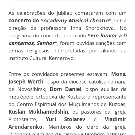
As celebrações do jubileu começaram com um
concerto do
“Academy Musical Theatre”,
sob a
direção da professora Inna Shorokhova. No
programa do concerto, intitulado
“Em louvor a ti
cantamos, Senhor”
, foram ouvidas canções com
temas religiosos interpretadas por alunos do
Instituto Cultural Kemerovo.
Entre os convidados presentes estavam:
Mons.
Joseph Werth
, bispo da diocese católica romana
de Novosibirsk;
Dom Daniel
, bispo auxiliar da
metrópole ortodoxa de Kuzbas; o representante
do Centro Espiritual dos Muçulmanos de Kuzbas,
Ruslan Mukhamedshin
, os pastores da Igreja
Protestante,
Yuri Stolarev
e
Vladimir
Arendarenko.
Membros do clero da Igreja
Ortodoxa e amigos da paróquia também estavam