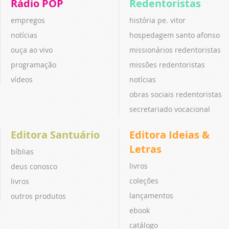
Rádio POP
Redentoristas
empregos
história pe. vitor
notícias
hospedagem santo afonso
ouça ao vivo
missionários redentoristas
programação
missões redentoristas
vídeos
notícias
obras sociais redentoristas
secretariado vocacional
Editora Santuário
Editora Ideias &
Letras
bíblias
livros
deus conosco
coleções
livros
lançamentos
outros produtos
ebook
catálogo