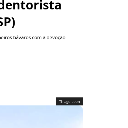
dentorista
SP)
oneiros bávaros com a devoção
Thiago Leon