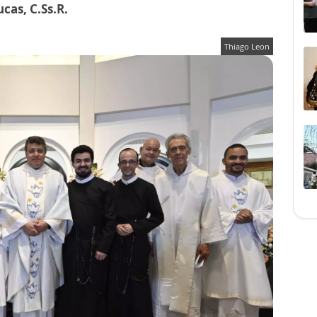
as, C.Ss.R.
Thiago Leon