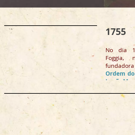
1755
No dia 
Foggia, 
fundador
Ordem do 
Irmã Mari
(1696 - 175