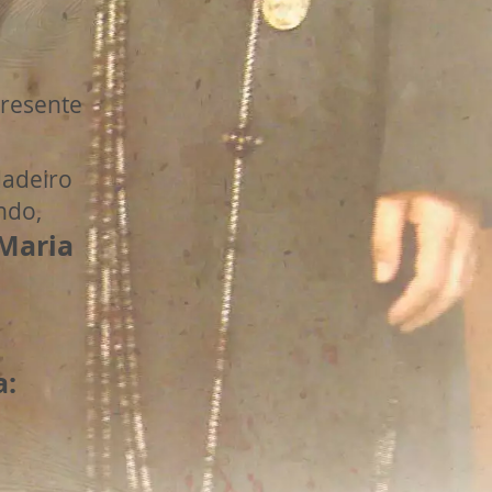
presente
dadeiro
ndo,
Maria
a: