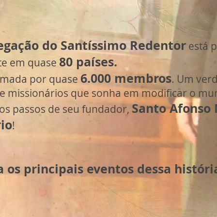
egação do Santíssimo Redentor
está 
8
0 países.
te em quase
6.000 membros
ormada por quase
. Um ver
de missionários que sonha em modificar o mu
Santo Afonso 
os passos de seu fundador,
rio
!
 os principais eventos dessa históri