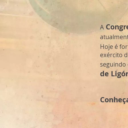
Congr
A
atualmen
Hoje é f
exército 
seguindo 
de Ligó
Conheça