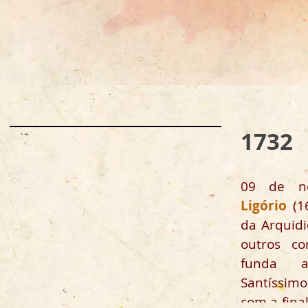
1732
09 de n
Ligório
(16
da Arquid
outros co
funda a
Santíssim
com a fina