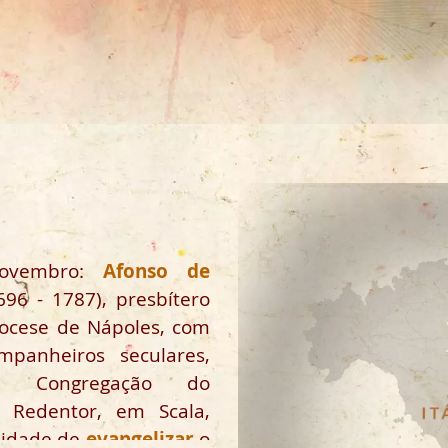
ovembro:
Afonso de
96 - 1787), presbítero
iocese de Nápoles, com
mpanheiros seculares,
 Congregação do
o Redentor, em Scala,
lidade de
evangelizar
o