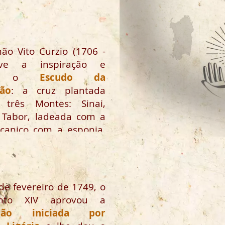
andonado, social e
ente.
mão Vito Curzio (1706 -
eve a inspiração e
zou o
Escudo da
ção
: a cruz plantada
 três Montes: Sinai,
e Tabor, ladeada com a
 caniço com a esponja.
ou gravado a estilete na
o forno da Casa de
de fevereiro de 1749, o
nto XIV aprovou a
ação iniciada por