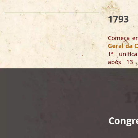
1793
Começa em
Geral da 
1ª unific
após 13 
ocasionais.
Congr