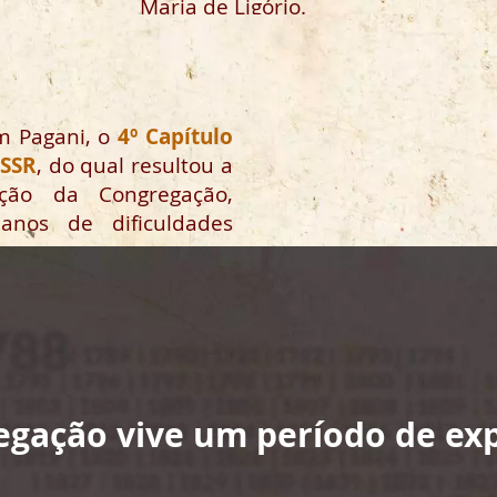
Maria de Ligório.
 Pagani, o
4º Capítulo
CSSR
, do qual resultou a
ação da Congregação,
anos de dificuldades
egação vive um período de ex