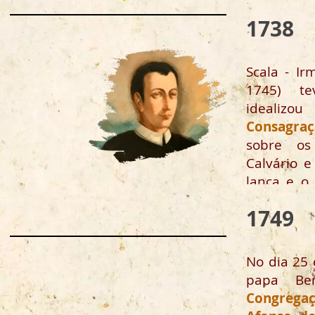
povo ab
1738
religiosam
Scala - Ir
1745) t
ideali
Consagra
sobre os
Calvário 
lança e o
Ele o deix
1749
parede d
Anastácio.
No dia 25 
papa Be
Congreg