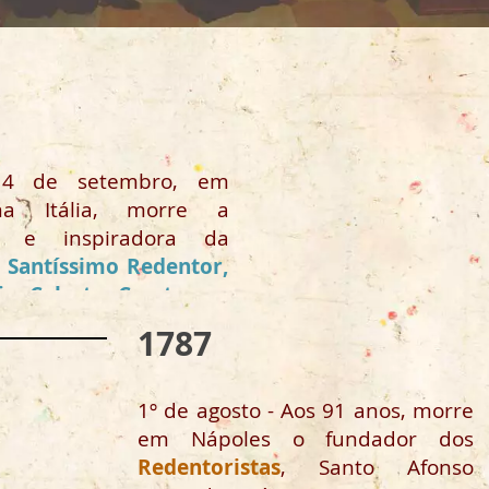
14 de setembro, em
na Itália, morre a
a e inspiradora da
Santíssimo Redentor,
a Celeste Crostarosa
5).
1787
1º de agosto - Aos 91 anos, morre
em Nápoles o fundador dos
Redentoristas
, Santo Afonso