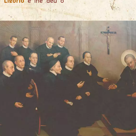
 Ligório
e lhe deu o
Santíssimo Redentor,
 34 redentoristas.