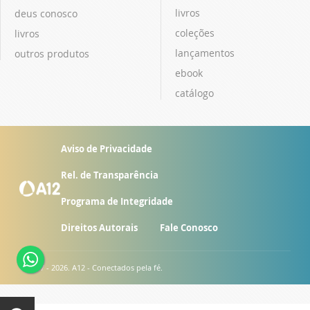
livros
deus conosco
coleções
livros
lançamentos
outros produtos
ebook
catálogo
Aviso de Privacidade
Rel. de Transparência
Programa de Integridade
Direitos Autorais
Fale Conosco
© 2007 - 2026. A12 - Conectados pela fé.