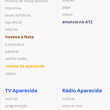
orações
história de nossa senhora
papa
imprensa
vídeos
locais turísticos
anuncie no A12
loja oficial
notícias
novena e festa
o santuário
pastoral
rainha hotéis
revista de aparecida
vídeos
TV Aparecida
Rádio Aparecida
notícias
notícias
programação
ouça ao vivo