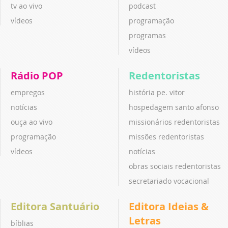
tv ao vivo
podcast
vídeos
programação
programas
vídeos
Rádio POP
Redentoristas
empregos
história pe. vitor
notícias
hospedagem santo afonso
ouça ao vivo
missionários redentoristas
programação
missões redentoristas
vídeos
notícias
obras sociais redentoristas
secretariado vocacional
Editora Santuário
Editora Ideias &
Letras
bíblias