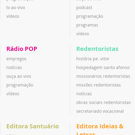
tv ao vivo
podcast
vídeos
programação
programas
vídeos
Rádio POP
Redentoristas
empregos
história pe. vitor
notícias
hospedagem santo afonso
ouça ao vivo
missionários redentoristas
programação
missões redentoristas
vídeos
notícias
obras sociais redentoristas
secretariado vocacional
Editora Santuário
Editora Ideias &
Letras