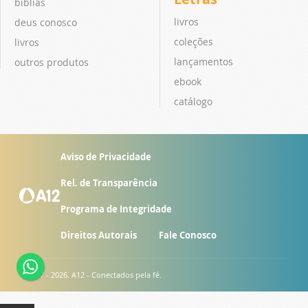
bíblias
livros
deus conosco
coleções
livros
lançamentos
outros produtos
ebook
catálogo
Aviso de Privacidade
Rel. de Transparência
Programa de Integridade
Direitos Autorais
Fale Conosco
© 2007 - 2026. A12 - Conectados pela fé.