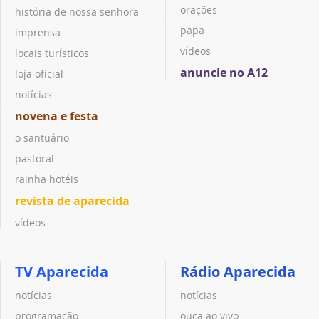
orações
história de nossa senhora
papa
imprensa
vídeos
locais turísticos
anuncie no A12
loja oficial
notícias
novena e festa
o santuário
pastoral
rainha hotéis
revista de aparecida
vídeos
TV Aparecida
Rádio Aparecida
notícias
notícias
programação
ouça ao vivo