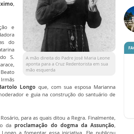
óximo
,
.
ção e
dadora
ras do
FA
tarina
 do S.
A mão direita do Padre José Maria Leone
aponta para a Cruz Redentorista em sua
arace,
mão esquerda
 Beato
Irmãs
Bartolo Longo
que, com sua esposa Marianna
oderador e guia na construção do santuário de
 Rosário, para as quais ditou a Regra. Finalmente,
eão da
proclamação do dogma da Assunção
,
Longo a fomentar essa iniciativa. Ele publicou