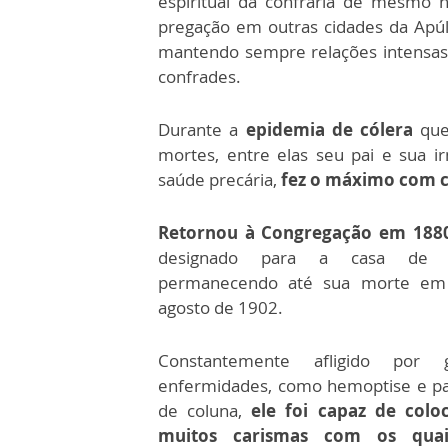
espiritual da confraria de mesmo 
pregação em outras cidades da Apúlia
mantendo sempre relações intensas
confrades.
Durante a
epidemia de cólera
que 
mortes, entre elas seu pai e sua i
saúde precária,
fez o máximo com c
Retornou à Congregação em 188
designado para a casa de A
permanecendo até sua morte em
agosto de 1902.
Constantemente afligido por g
enfermidades, como hemoptise e par
de coluna,
ele foi capaz de colo
muitos carismas com os quai