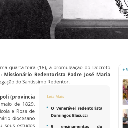
ima quarta-feira (18), a promulgação do Decreto
+ 
o
Missionário Redentorista Padre José Maria
regação do Santíssimo Redentor.
apoli (província
Leia Mais
 maio de 1829,
O Venerável redentorista
icola e Rosa de
Domingos Blasucci
nário diocesano
ou seus estudos
9 ensinamentos do