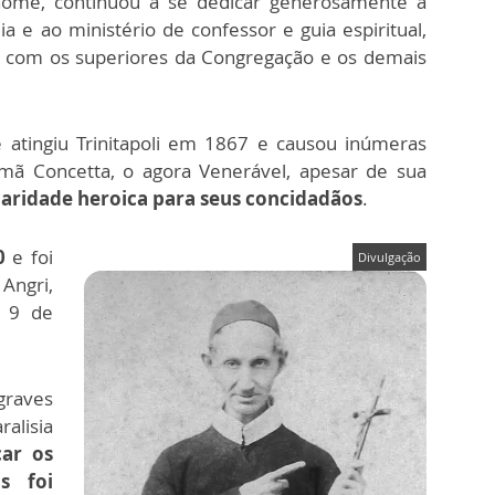
nome, continuou a se dedicar generosamente à
 e ao ministério de confessor e guia espiritual,
 com os superiores da Congregação e os demais
atingiu Trinitapoli em 1867 e causou inúmeras
rmã Concetta, o agora Venerável, apesar de sua
aridade heroica para seus concidadãos
.
0
e foi
Divulgação
ngri,
 9 de
raves
alisia
car os
s foi