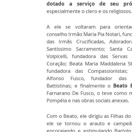
dotado a serviço de seu pr
especialmente o clero e os religiosos
A ele se voltaram para orienta
conselho Irmão Maria Pia Notari, fun
das Irmãs Crucificadas, Adorado
Santíssimo Sacramento; Santa Ca
Volpicelli, fundadora das Servas
Coração; Beata Maria Maddalena St
fundadora das Compassionistas;
Alfonso Fusco, fundador das 
Battistinas; e finalmente o
Beato 
Farnarano De Fusco, o teve como m
Pompéia e nas obras sociais anexas.
Com o Beato, ele dirigiu as Filhas do
ele se tornou o arauto e camp
encorajando e estimulando Bartolo 