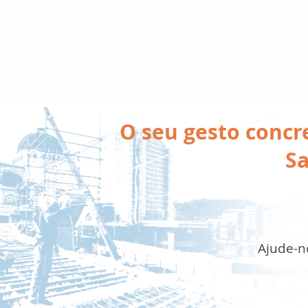
O seu gesto concr
Sa
Ajude-no