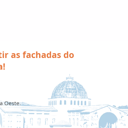
ir as fachadas do
a!
da Oeste.