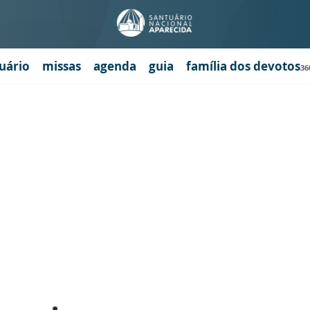
uário
missas
agenda
guia
família dos devotos
36