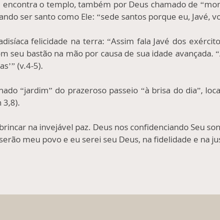
se encontra o templo, também por Deus chamado de “mon
ndo ser santo como Ele: “sede santos porque eu, Javé, vo
adisíaca felicidade na terra: “Assim fala Javé dos exérci
om seu bastão na mão por causa de sua idade avançada. “
s’” (v.4-5).
ado “jardim” do prazeroso passeio “à brisa do dia”, local
 3,8).
 brincar na invejável paz. Deus nos confidenciando Seu son
serão meu povo e eu serei seu Deus, na fidelidade e na jus