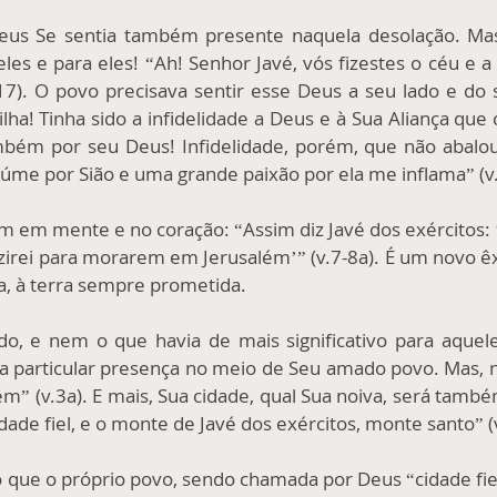
eus Se sentia também presente naquela desolação. Mas
es e para eles! “Ah! Senhor Javé, vós fizestes o céu e 
17). O povo precisava sentir esse Deus a seu lado e do s
! Tinha sido a infidelidade a Deus e à Sua Aliança que c
bém por seu Deus! Infidelidade, porém, que não abalou
iúme por Sião e uma grande paixão por ela me inflama” (v.
em mente e no coração: “Assim diz Javé dos exércitos: 
uzirei para morarem em Jerusalém’” (v.7-8a). É um novo 
a, à terra sempre prometida.
o, e nem o que havia de mais significativo para aquel
ua particular presença no meio de Seu amado povo. Mas, 
m” (v.3a). E mais, Sua cidade, qual Sua noiva, será també
de fiel, e o monte de Javé dos exércitos, monte santo” (v.
que o próprio povo, sendo chamada por Deus “cidade fiel”