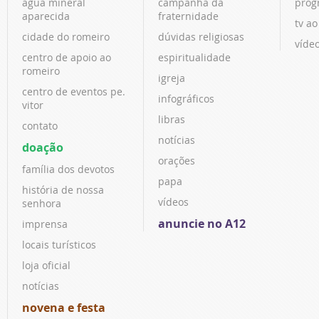
água mineral
campanha da
prog
aparecida
fraternidade
tv ao
cidade do romeiro
dúvidas religiosas
víde
centro de apoio ao
espiritualidade
romeiro
igreja
centro de eventos pe.
infográficos
vitor
libras
contato
notícias
doação
orações
família dos devotos
papa
história de nossa
vídeos
senhora
anuncie no A12
imprensa
locais turísticos
loja oficial
notícias
novena e festa