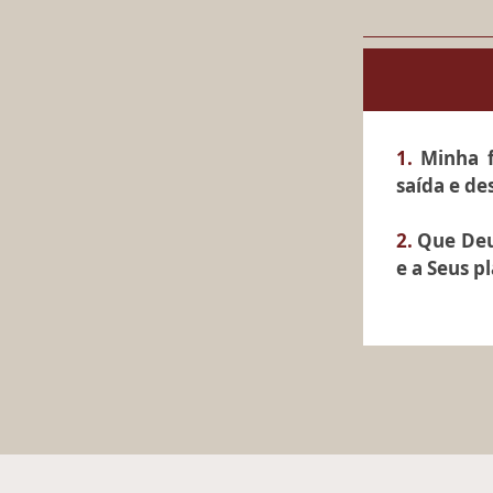
1.
Minha f
saída e d
2.
Que Deus
e a Seus p