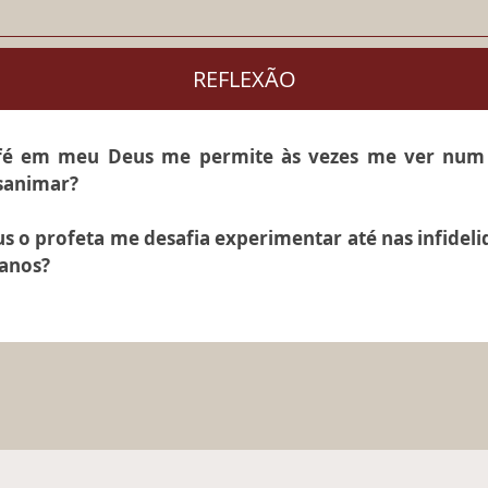
REFLEXÃO
é em meu Deus me permite às vezes me ver num
esanimar?
 o profeta me desafia experimentar até nas infideli
lanos?