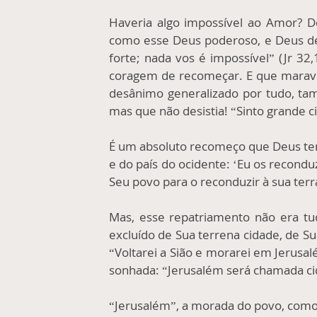
Haveria algo impossível ao Amor? D
como esse Deus poderoso, e Deus del
forte; nada vos é impossível” (Jr 32,
coragem de recomeçar. E que maravilha
desânimo generalizado por tudo, tam
mas que não desistia! “Sinto grande c
É um absoluto recomeço que Deus tem 
e do país do ocidente: ‘Eu os recond
Seu povo para o reconduzir à sua terr
Mas, esse repatriamento não era tud
excluído de Sua terrena cidade, de S
“Voltarei a Sião e morarei em Jerusalé
sonhada: “Jerusalém será chamada cida
“Jerusalém”, a morada do povo, como 