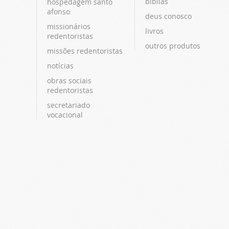
bíblias
hospedagem santo
afonso
deus conosco
missionários
livros
redentoristas
outros produtos
missões redentoristas
notícias
obras sociais
redentoristas
secretariado
vocacional