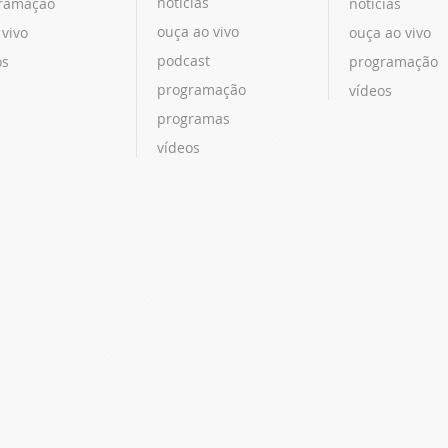
notícias
ramação
notícias
ouça ao vivo
 vivo
ouça ao vivo
podcast
os
programação
programação
vídeos
programas
vídeos