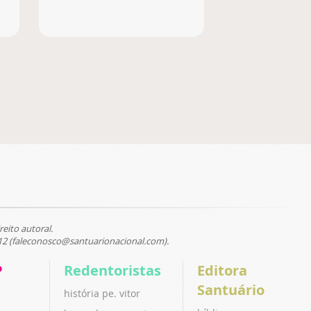
reito autoral.
12 (faleconosco@santuarionacional.com).
P
Redentoristas
Editora
Santuário
história pe. vitor