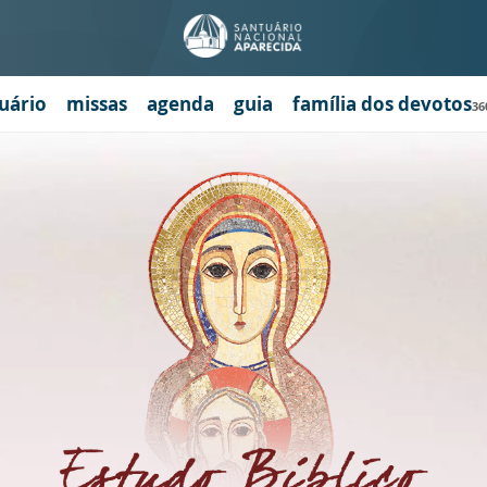
uário
missas
agenda
guia
família dos devotos
36