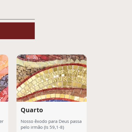
Quarto
Quinto
er
Nosso êxodo para Deus passa
Só o Amor pode
pelo irmão (Is 59,1-8)
infidelidade (Jr 