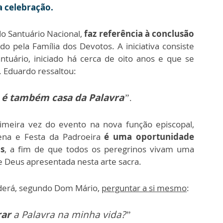
a celebração.
o Santuário Nacional,
faz referência à conclusão
zado pela Família dos Devotos. A iniciativa consiste
tuário, iniciado há cerca de oito anos e que se
. Eduardo ressaltou:
a
é também casa da Palavra
”
.
rimeira vez do evento na nova função episcopal,
na e Festa da Padroeira
é uma oportunidade
s
, a fim de que todos os peregrinos vivam uma
e Deus apresentada nesta arte sacra.
oderá, segundo Dom Mário,
perguntar a si mesmo
:
rar
a Palavra na minha vida?”