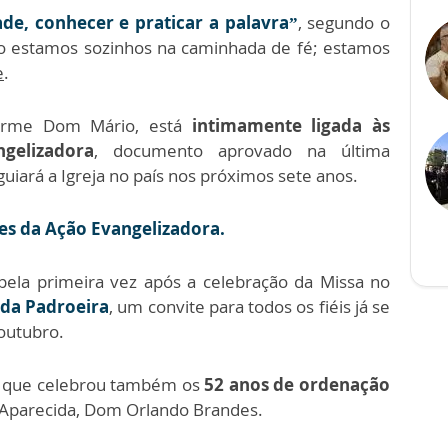
e, conhecer e praticar a palavra”
, segundo o
não estamos sozinhos na caminhada de fé; estamos
e
.
orme Dom Mário, está
intimamente ligada às
gelizadora
, documento aprovado na última
guiará a Igreja no país nos próximos sete anos.
es da Ação Evangelizadora.
pela primeira vez após a celebração da Missa no
a da Padroeira
, um convite para todos os fiéis já se
outubro.
gia que celebrou também os
52 anos de ordenação
 Aparecida, Dom Orlando Brandes.