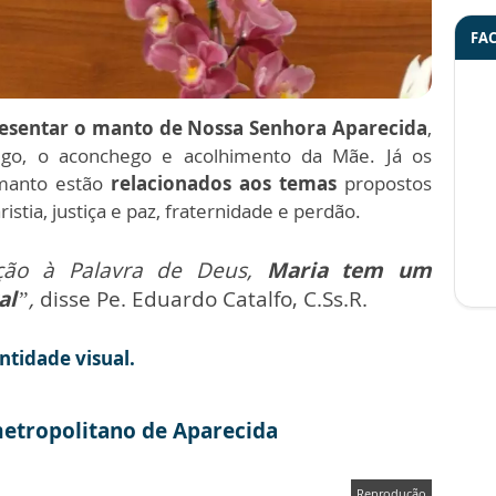
FA
resentar o manto de Nossa Senhora Aparecida
,
brigo, o aconchego e acolhimento da Mãe. Já os
 manto estão
relacionados aos temas
propostos
stia, justiça e paz, fraternidade e perdão.
ção à Palavra de Deus,
Maria tem um
al
”,
disse Pe. Eduardo Catalfo, C.Ss.R.
ntidade visual.
metropolitano de Aparecida
Reprodução