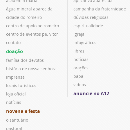
academia marial
aplicativo aparecida
água mineral aparecida
campanha da fraternidade
cidade do romeiro
dúvidas religiosas
centro de apoio ao romeiro
espiritualidade
centro de eventos pe. vitor
igreja
contato
infográficos
doação
libras
notícias
família dos devotos
orações
história de nossa senhora
papa
imprensa
vídeos
locais turísticos
anuncie no A12
loja oficial
notícias
novena e festa
o santuário
pastoral