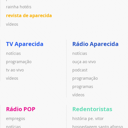
rainha hotéis
revista de aparecida
vídeos
TV Aparecida
Rádio Aparecida
notícias
notícias
programação
ouça ao vivo
tv ao vivo
podcast
vídeos
programação
programas
vídeos
Rádio POP
Redentoristas
empregos
história pe. vitor
notícias
hospedagem santo afonso