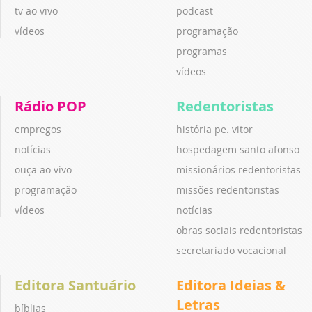
tv ao vivo
podcast
vídeos
programação
programas
vídeos
Rádio POP
Redentoristas
empregos
história pe. vitor
notícias
hospedagem santo afonso
ouça ao vivo
missionários redentoristas
programação
missões redentoristas
vídeos
notícias
obras sociais redentoristas
secretariado vocacional
Editora Santuário
Editora Ideias &
Letras
bíblias