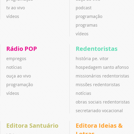
tv ao vivo
podcast
vídeos
programação
programas
vídeos
Rádio POP
Redentoristas
empregos
história pe. vitor
notícias
hospedagem santo afonso
ouça ao vivo
missionários redentoristas
programação
missões redentoristas
vídeos
notícias
obras sociais redentoristas
secretariado vocacional
Editora Santuário
Editora Ideias &
Letras