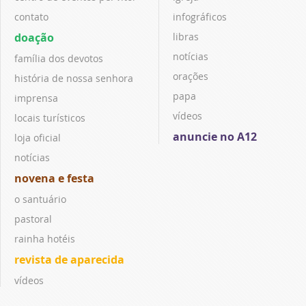
contato
infográficos
doação
libras
notícias
família dos devotos
orações
história de nossa senhora
papa
imprensa
vídeos
locais turísticos
anuncie no A12
loja oficial
notícias
novena e festa
o santuário
pastoral
rainha hotéis
revista de aparecida
vídeos