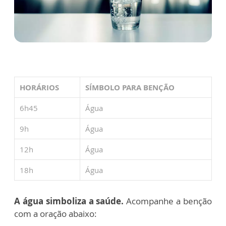
HORÁRIOS
SÍMBOLO PARA BENÇÃO
6h45
Água
9h
Água
12h
Água
18h
Água
A
água
simboliza a saúde.
Acompanhe a benção
com a oração abaixo: