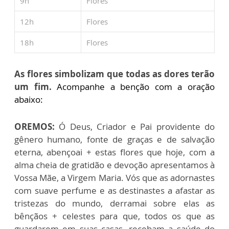
9h
Flores
12h
Flores
18h
Flores
As flores simbolizam que todas as dores terão
um fim.
Acompanhe a benção com a oração
abaixo:
OREMOS:
Ó Deus, Criador e Pai providente do
gênero humano, fonte de graças e de salvação
eterna, abençoai + estas flores que hoje, com a
alma cheia de gratidão e devoção apresentamos à
Vossa Mãe, a Virgem Maria. Vós que as adornastes
com suave perfume e as destinastes a afastar as
tristezas do mundo, derramai sobre elas as
bênçãos + celestes para que, todos os que as
guardarem em suas casas, recebam a saúde do