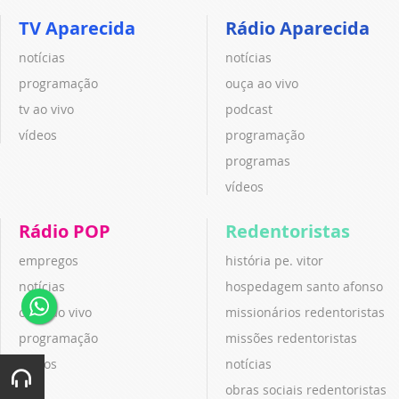
TV Aparecida
Rádio Aparecida
notícias
notícias
programação
ouça ao vivo
tv ao vivo
podcast
vídeos
programação
programas
vídeos
Rádio POP
Redentoristas
empregos
história pe. vitor
notícias
hospedagem santo afonso
ouça ao vivo
missionários redentoristas
programação
missões redentoristas
vídeos
notícias
obras sociais redentoristas