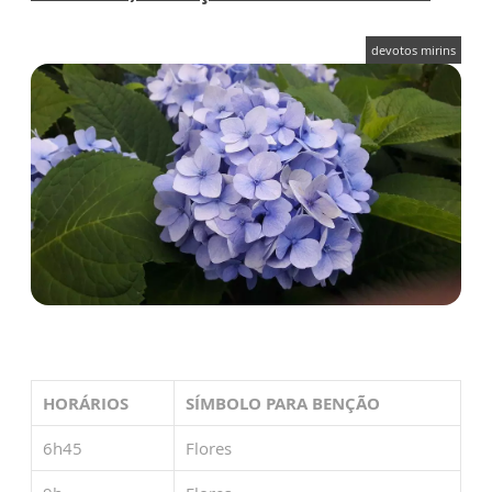
devotos mirins
HORÁRIOS
SÍMBOLO PARA BENÇÃO
6h45
Flores