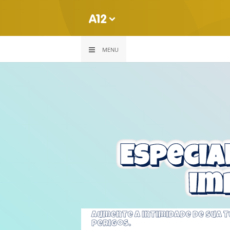
MENU
Especia
im
Aumente a intimidade de sua 
perigos.