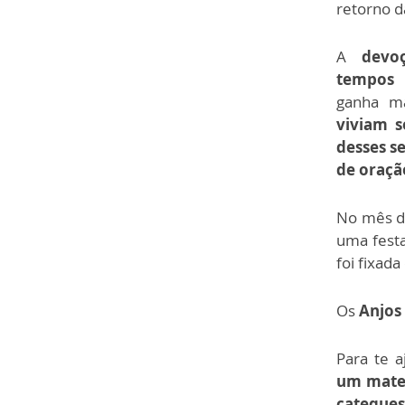
retorno d
A
devo
tempos 
ganha m
viviam s
desses s
de oraçã
No mês de
uma festa
foi fixad
Os
Anjos
Para te a
um mater
cateques