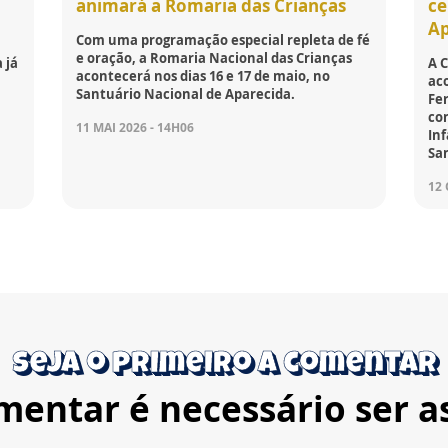
animará a Romaria das Crianças
ce
Ap
Com uma programação especial repleta de fé
e oração, a Romaria Nacional das Crianças
 já
A C
acontecerá nos dias 16 e 17 de maio, no
aco
Santuário Nacional de Aparecida.
Fer
co
11 MAI 2026 - 14H06
Inf
Sa
12 
Seja o primeiro a comentar
mentar é necessário ser a