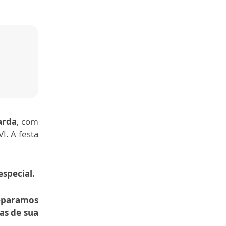
arda
, com
I. A festa
especial.
eparamos
as de sua