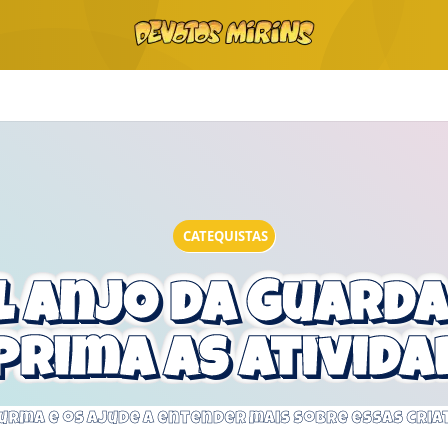
CATEQUISTAS
l Anjo da Guarda:
prima as ativida
turma e os ajude a entender mais sobre essas cri