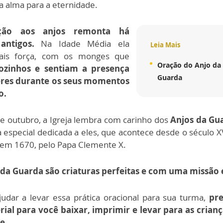
a alma para a eternidade.
ção aos anjos remonta há
antigos.
Na Idade Média ela
Leia Mais
ais força, com os monges que
Oração do Anjo da
ozinhos e sentiam a presença
Guarda
eres durante os seus momentos
o.
 outubro, a Igreja lembra com carinho dos
Anjos da Gu
 especial dedicada a eles, que acontece desde o século XV
a em 1670, pelo Papa Clemente X.
 da Guarda são criaturas perfeitas e com uma missão 
judar a levar essa prática oracional para sua turma,
pr
ial para você baixar, imprimir e levar para as crianç
e.