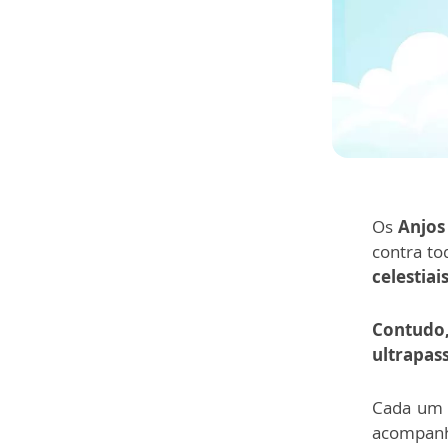
Os
Anjos
contra to
celestiai
Contudo
ultrapas
Cada um 
acompan