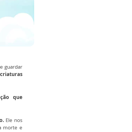
e guardar
criaturas
ição que
vo.
Ele nos
sa morte e