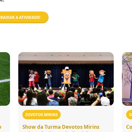
BAIXAR A ATIVIDADE!
DEVOTOS MIRINS
D
o
Show da Turma Devotos Mirins
Co