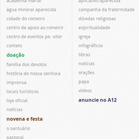
academia marial
aplicativo aparecida
água mineral aparecida
campanha da fraternidade
cidade do romeiro
dúvidas religiosas
centro de apoio ao romeiro
espiritualidade
centro de eventos pe. vitor
igreja
contato
infográficos
doação
libras
notícias
família dos devotos
orações
história de nossa senhora
papa
imprensa
vídeos
locais turísticos
anuncie no A12
loja oficial
notícias
novena e festa
o santuário
pastoral