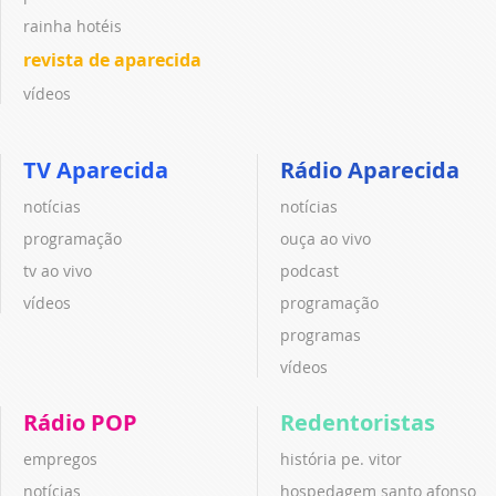
rainha hotéis
revista de aparecida
vídeos
TV Aparecida
Rádio Aparecida
notícias
notícias
programação
ouça ao vivo
tv ao vivo
podcast
vídeos
programação
programas
vídeos
Rádio POP
Redentoristas
empregos
história pe. vitor
notícias
hospedagem santo afonso