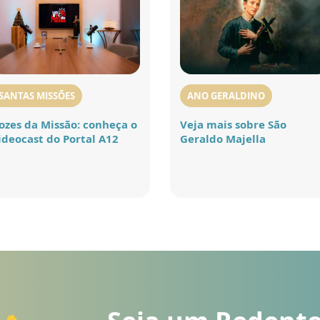
SANTAS MISSÕES
ANO GERALDINO
ozes da Missão: conheça o
Veja mais sobre São
ideocast do Portal A12
Geraldo Majella