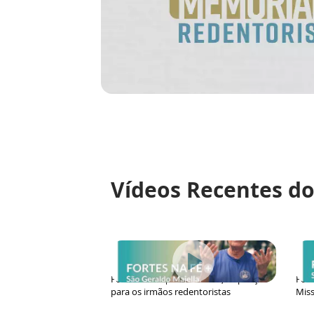
Vídeos Recentes do
Fortes na Fé | São Geraldo, inspiração
Fort
para os irmãos redentoristas
Miss