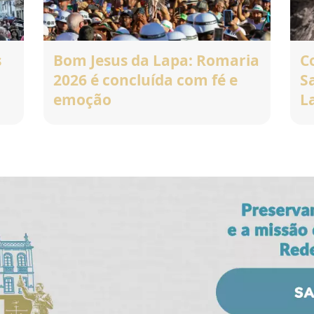
s
Bom Jesus da Lapa: Romaria
C
2026 é concluída com fé e
S
emoção
L