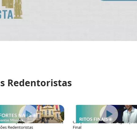
s Redentoristas
es na Fé | Cipotânea vive as Santas
Canções a São Geraldo Majella | C
ões Redentoristas
Final