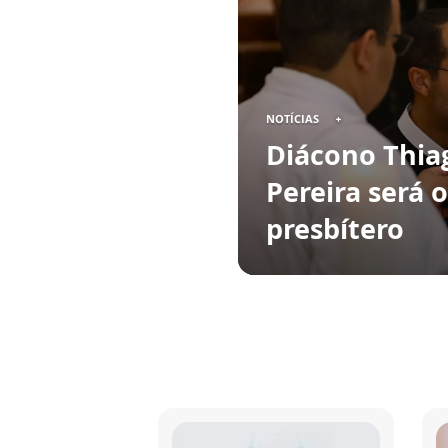
NOTÍCIAS
Diácono Thia
Pereira será 
presbítero