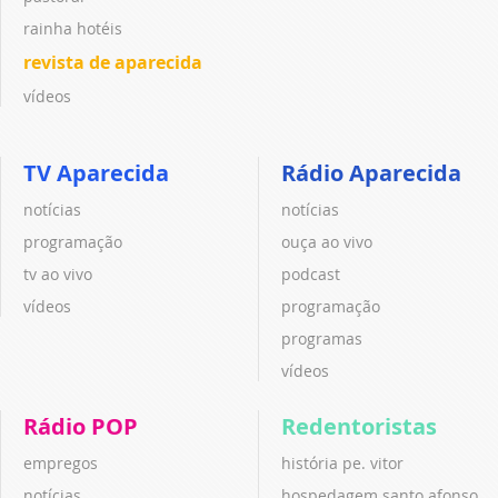
rainha hotéis
revista de aparecida
vídeos
TV Aparecida
Rádio Aparecida
notícias
notícias
programação
ouça ao vivo
tv ao vivo
podcast
vídeos
programação
programas
vídeos
Rádio POP
Redentoristas
empregos
história pe. vitor
notícias
hospedagem santo afonso