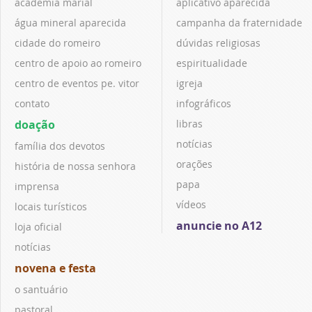
academia marial
aplicativo aparecida
água mineral aparecida
campanha da fraternidade
cidade do romeiro
dúvidas religiosas
centro de apoio ao romeiro
espiritualidade
centro de eventos pe. vitor
igreja
contato
infográficos
doação
libras
notícias
família dos devotos
orações
história de nossa senhora
papa
imprensa
vídeos
locais turísticos
anuncie no A12
loja oficial
notícias
novena e festa
o santuário
pastoral