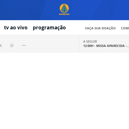
tv ao vivo
programação
FAÇA SUA DOAÇÃO
COMO
A SEGUIR
12:00H -
MISSA APARECIDA -..