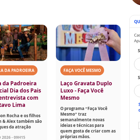
QU
Cad
Ap
A DA PADROEIRA
FAÇA VOCÊ MESMO
S
a da Padroeira
Laço Gravata Duplo
ial Dia dos Pais
Luxo - Faça Você
 entrevista com
Mesmo
tavo Lima
O programa “Faça Você
Mesmo” traz
son Rocha e os filhos
semanalmente novas
on & Alex também são
ideias e técnicas para
ques da atração
quem gosta de criar com as
próprias mãos.
 2026 - 09H15