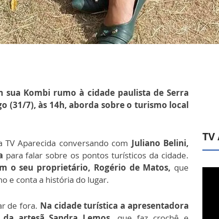
m sua Kombi rumo à cidade paulista de Serra
(31/7), às 14h, aborda sobre o turismo local
TV
da TV Aparecida conversando com
Juliano Belini,
ra
para falar sobre os pontos turísticos da cidade.
om o seu proprietário, Rogério de Matos,
que
o e conta a história do lugar.
ar de fora.
Na cidade turística a apresentadora
 da artesã Sandra Lemos,
que faz crochê e