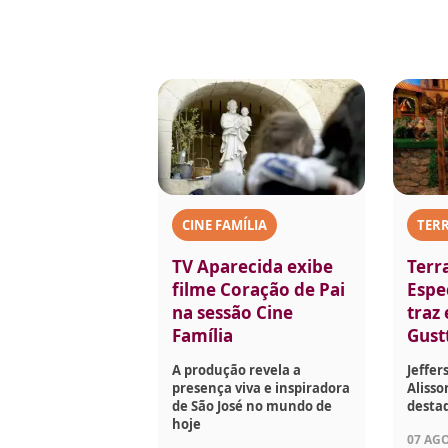
CINE FAMÍLIA
TERR
TV Aparecida exibe
Terr
filme Coração de Pai
Espec
na sessão Cine
traz
Família
Gust
A produção revela a
Jeffer
presença viva e inspiradora
Aliss
de São José no mundo de
desta
hoje
07 AGO