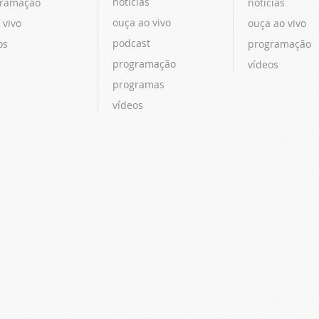
notícias
ramação
notícias
ouça ao vivo
 vivo
ouça ao vivo
podcast
os
programação
programação
vídeos
programas
vídeos