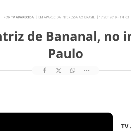
POR
TV APARECIDA
EM APARECIDA INTERESSA AO BRASIL
17 SET 2019 - 17H03
riz de Bananal, no i
Paulo
TV