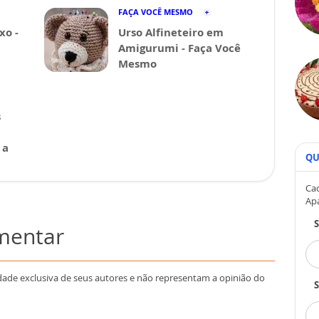
FAÇA VOCÊ MESMO
xo -
Urso Alfineteiro em
Amigurumi - Faça Você
Mesmo
s
 a
QU
Cad
Ap
omentar
dade exclusiva de seus autores e não representam a opinião do
S