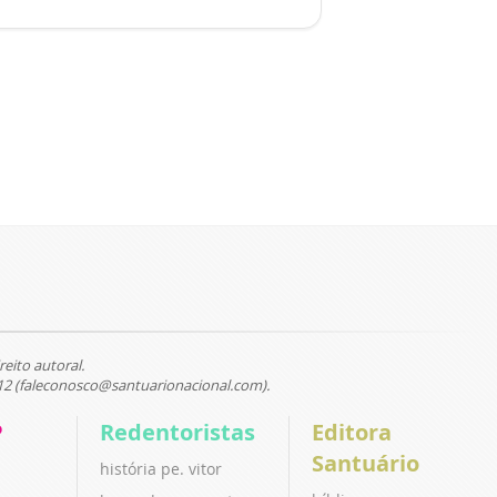
reito autoral.
12 (faleconosco@santuarionacional.com).
P
Redentoristas
Editora
Santuário
história pe. vitor