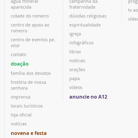
água mineral
campanha da
prog
aparecida
fraternidade
tv ao
cidade do romeiro
dúvidas religiosas
víde
centro de apoio ao
espiritualidade
romeiro
igreja
centro de eventos pe.
infográficos
vitor
libras
contato
notícias
doação
orações
família dos devotos
papa
história de nossa
vídeos
senhora
anuncie no A12
imprensa
locais turísticos
loja oficial
notícias
novena e festa