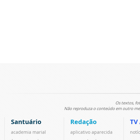
Os textos, fo
Não reproduza o conteúdo em outro meio
Santuário
Redação
TV
academia marial
aplicativo aparecida
notí