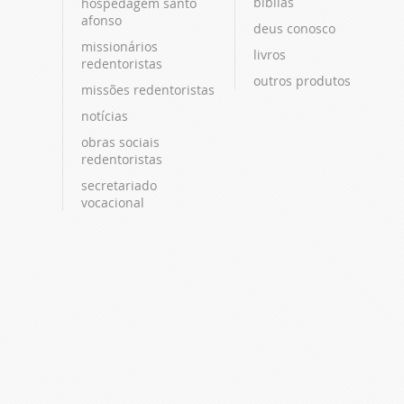
bíblias
hospedagem santo
afonso
deus conosco
missionários
livros
redentoristas
outros produtos
missões redentoristas
notícias
obras sociais
redentoristas
secretariado
vocacional