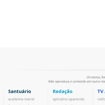
Os textos, fo
Não reproduza o conteúdo em outro meio
Santuário
Redação
TV
academia marial
aplicativo aparecida
notí