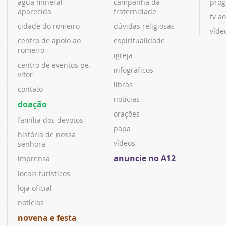
água mineral
campanha da
prog
aparecida
fraternidade
tv ao
cidade do romeiro
dúvidas religiosas
víde
centro de apoio ao
espiritualidade
romeiro
igreja
centro de eventos pe.
infográficos
vitor
libras
contato
notícias
doação
orações
família dos devotos
papa
história de nossa
vídeos
senhora
anuncie no A12
imprensa
locais turísticos
loja oficial
notícias
novena e festa