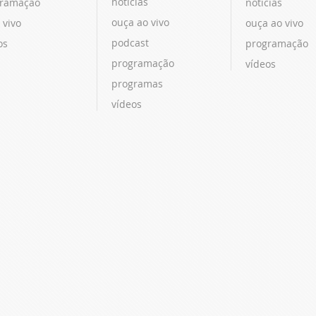
notícias
ramação
notícias
ouça ao vivo
 vivo
ouça ao vivo
podcast
os
programação
programação
vídeos
programas
vídeos