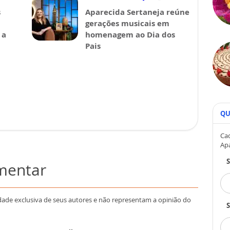
s
Aparecida Sertaneja reúne
gerações musicais em
 a
homenagem ao Dia dos
Pais
QU
Cad
Ap
omentar
dade exclusiva de seus autores e não representam a opinião do
S