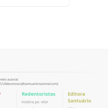
reito autoral.
12 (faleconosco@santuarionacional.com).
P
Redentoristas
Editora
Santuário
história pe. vitor