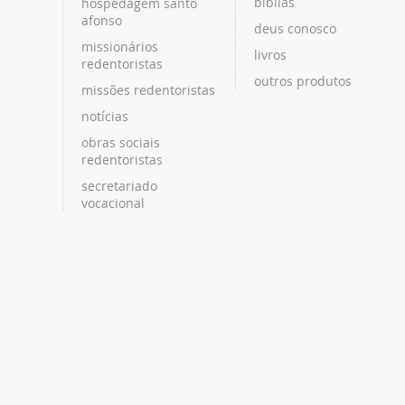
bíblias
hospedagem santo
afonso
deus conosco
missionários
livros
redentoristas
outros produtos
missões redentoristas
notícias
obras sociais
redentoristas
secretariado
vocacional