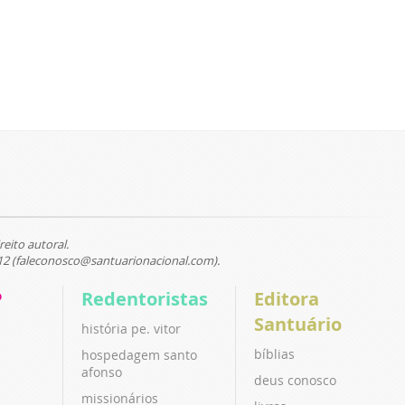
reito autoral.
12 (faleconosco@santuarionacional.com).
P
Redentoristas
Editora
Santuário
história pe. vitor
bíblias
hospedagem santo
afonso
deus conosco
missionários