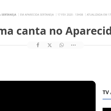
 SERTANEJA
EM APARECIDA SERTANEJA
17 FEV 2020 - 13H08
ATUALIZADA EM 17 
ma canta no Apareci
TV