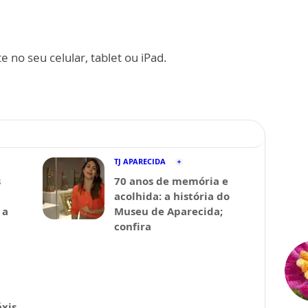
 no seu celular, tablet ou iPad.
TJ APARECIDA
s
70 anos de memória e
acolhida: a história do
 a
Museu de Aparecida;
confira
xis