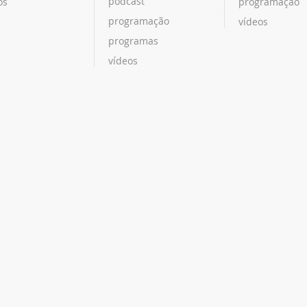
podcast
os
programação
programação
vídeos
programas
vídeos