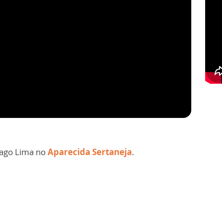
tiago Lima no
Aparecida Sertaneja
.