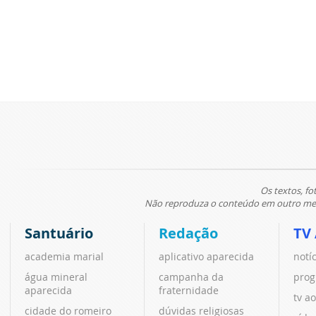
Os textos, fo
Não reproduza o conteúdo em outro meio
Santuário
Redação
TV
academia marial
aplicativo aparecida
notí
água mineral
campanha da
prog
aparecida
fraternidade
tv ao
cidade do romeiro
dúvidas religiosas