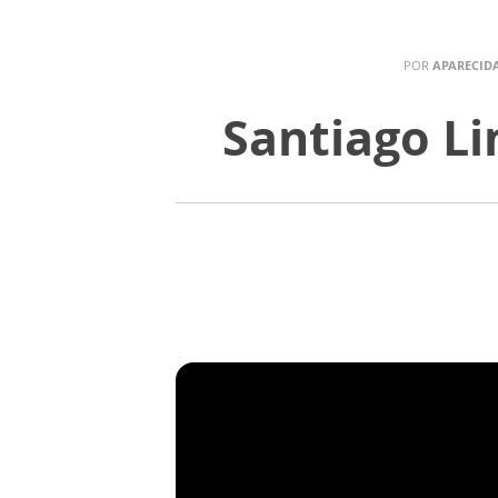
POR
APARECIDA
Santiago Li