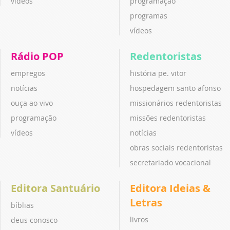
vídeos
programação
programas
vídeos
Rádio POP
Redentoristas
empregos
história pe. vitor
notícias
hospedagem santo afonso
ouça ao vivo
missionários redentoristas
programação
missões redentoristas
vídeos
notícias
obras sociais redentoristas
secretariado vocacional
Editora Santuário
Editora Ideias &
Letras
bíblias
livros
deus conosco