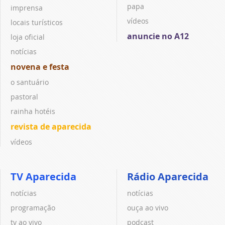
papa
imprensa
vídeos
locais turísticos
anuncie no A12
loja oficial
notícias
novena e festa
o santuário
pastoral
rainha hotéis
revista de aparecida
vídeos
TV Aparecida
Rádio Aparecida
notícias
notícias
programação
ouça ao vivo
tv ao vivo
podcast