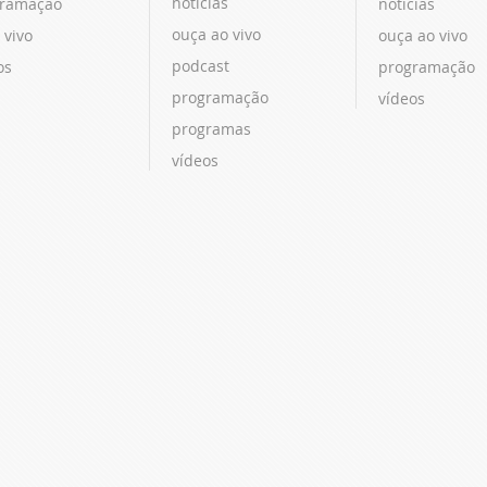
notícias
ramação
notícias
ouça ao vivo
 vivo
ouça ao vivo
podcast
os
programação
programação
vídeos
programas
vídeos