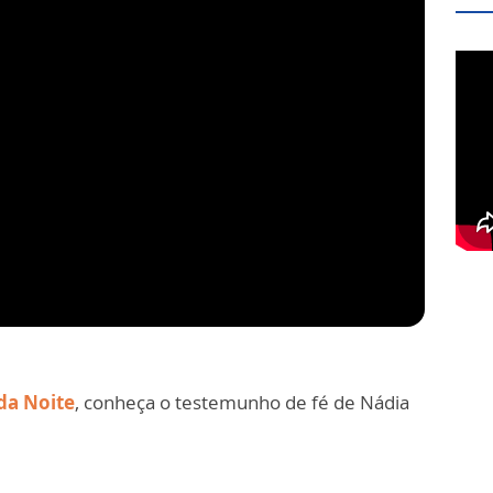
da Noite
, conheça o testemunho de fé de Nádia