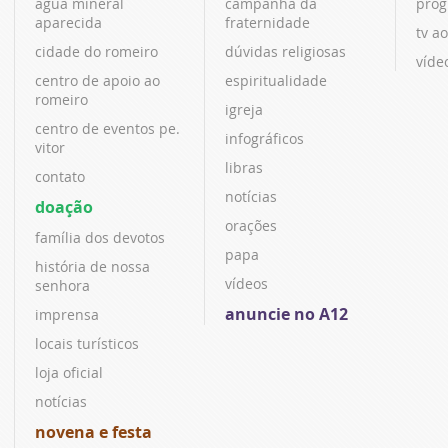
água mineral
campanha da
prog
aparecida
fraternidade
tv ao
cidade do romeiro
dúvidas religiosas
víde
centro de apoio ao
espiritualidade
romeiro
igreja
centro de eventos pe.
infográficos
vitor
libras
contato
notícias
doação
orações
família dos devotos
papa
história de nossa
vídeos
senhora
anuncie no A12
imprensa
locais turísticos
loja oficial
notícias
novena e festa