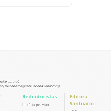
reito autoral.
12 (faleconosco@santuarionacional.com).
P
Redentoristas
Editora
Santuário
história pe. vitor