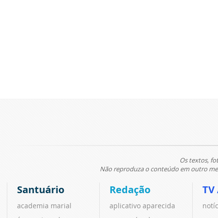
Os textos, fo
Não reproduza o conteúdo em outro meio
Santuário
Redação
TV
academia marial
aplicativo aparecida
notí