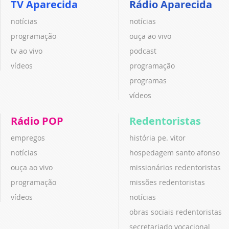
TV Aparecida
Rádio Aparecida
notícias
notícias
programação
ouça ao vivo
tv ao vivo
podcast
vídeos
programação
programas
vídeos
Rádio POP
Redentoristas
empregos
história pe. vitor
notícias
hospedagem santo afonso
ouça ao vivo
missionários redentoristas
programação
missões redentoristas
vídeos
notícias
obras sociais redentoristas
secretariado vocacional