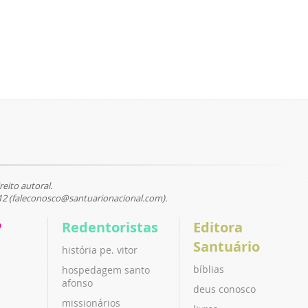
reito autoral.
12 (faleconosco@santuarionacional.com).
P
Redentoristas
Editora
Santuário
história pe. vitor
bíblias
hospedagem santo
afonso
deus conosco
missionários