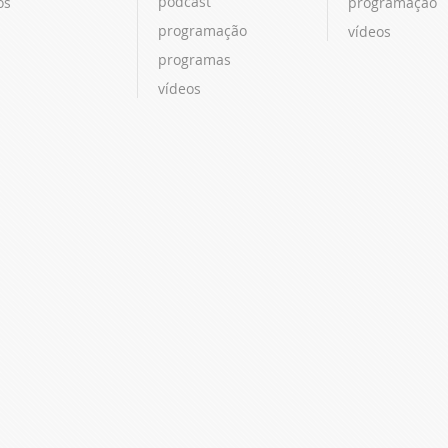
podcast
os
programação
programação
vídeos
programas
vídeos