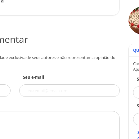
 a
omentar
QU
dade exclusiva de seus autores e não representam a opinião do
Cad
Ap
Seu e-mail
S