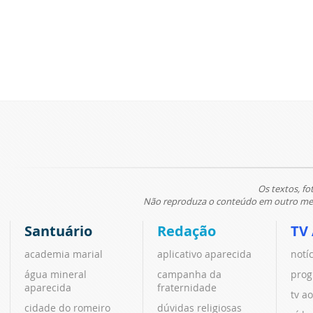
Os textos, fo
Não reproduza o conteúdo em outro meio
Santuário
Redação
TV
academia marial
aplicativo aparecida
notí
água mineral
campanha da
prog
aparecida
fraternidade
tv ao
cidade do romeiro
dúvidas religiosas