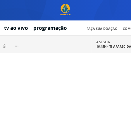
tv ao vivo
programação
FAÇA SUA DOAÇÃO
COMO
A SEGUIR
16:45H -
TJ APARECID