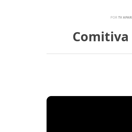
POR
TV APAR
Comitiva 