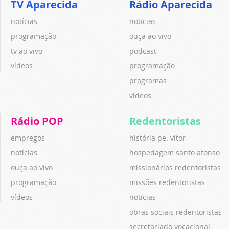
TV Aparecida
Rádio Aparecida
notícias
notícias
programação
ouça ao vivo
tv ao vivo
podcast
vídeos
programação
programas
vídeos
Rádio POP
Redentoristas
empregos
história pe. vitor
notícias
hospedagem santo afonso
ouça ao vivo
missionários redentoristas
programação
missões redentoristas
vídeos
notícias
obras sociais redentoristas
secretariado vocacional