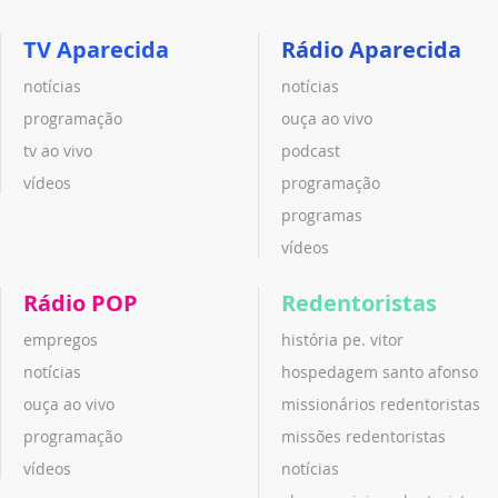
TV Aparecida
Rádio Aparecida
notícias
notícias
programação
ouça ao vivo
tv ao vivo
podcast
vídeos
programação
programas
vídeos
Rádio POP
Redentoristas
empregos
história pe. vitor
notícias
hospedagem santo afonso
ouça ao vivo
missionários redentoristas
programação
missões redentoristas
vídeos
notícias