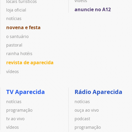
vídeos
locais turísticos
anuncie no A12
loja oficial
notícias
novena e festa
o santuário
pastoral
rainha hotéis
revista de aparecida
vídeos
TV Aparecida
Rádio Aparecida
notícias
notícias
programação
ouça ao vivo
tv ao vivo
podcast
vídeos
programação