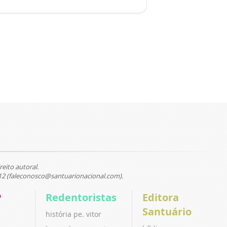
reito autoral.
12 (faleconosco@santuarionacional.com).
P
Redentoristas
Editora
Santuário
história pe. vitor