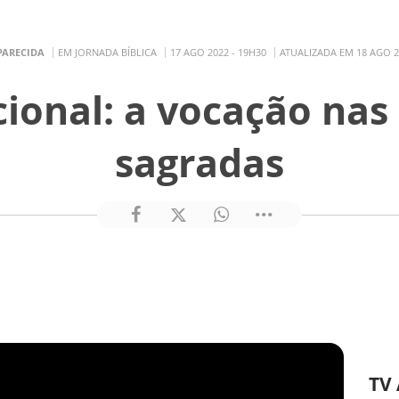
PARECIDA
EM JORNADA BÍBLICA
17 AGO 2022 - 19H30
ATUALIZADA EM 18 AGO 2
ional: a vocação nas 
sagradas
TV