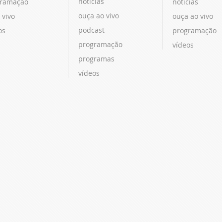
notícias
ramação
notícias
ouça ao vivo
 vivo
ouça ao vivo
podcast
os
programação
programação
vídeos
programas
vídeos