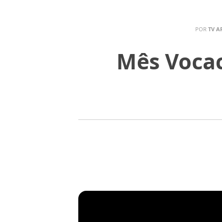
POR
TV A
Mês Vocac