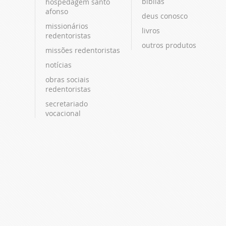
bíblias
hospedagem santo
afonso
deus conosco
missionários
livros
redentoristas
outros produtos
missões redentoristas
notícias
obras sociais
redentoristas
secretariado
vocacional