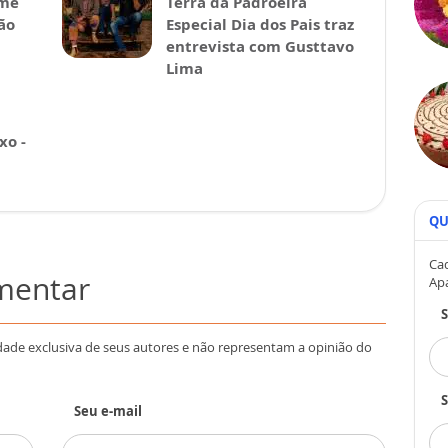
lme
Terra da Padroeira
ão
Especial Dia dos Pais traz
entrevista com Gusttavo
Lima
xo -
QU
Cad
omentar
Ap
dade exclusiva de seus autores e não representam a opinião do
S
Seu e-mail