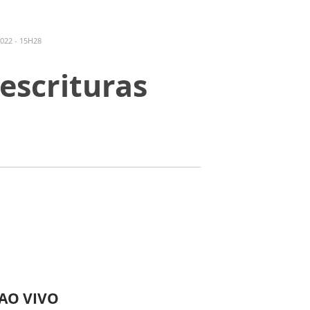
022 - 15H28
escrituras
 AO VIVO