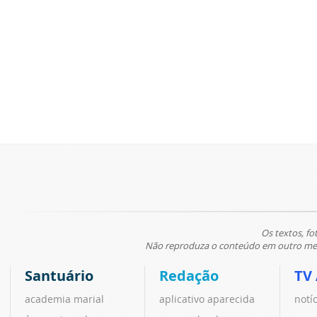
Os textos, fo
Não reproduza o conteúdo em outro meio
Santuário
Redação
TV
academia marial
aplicativo aparecida
notí