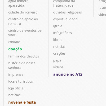
água mineral
campanha da
prog
aparecida
fraternidade
tv ao
cidade do romeiro
dúvidas religiosas
víde
centro de apoio ao
espiritualidade
romeiro
igreja
centro de eventos pe.
infográficos
vitor
libras
contato
notícias
doação
orações
família dos devotos
papa
história de nossa
vídeos
senhora
anuncie no A12
imprensa
locais turísticos
loja oficial
notícias
novena e festa