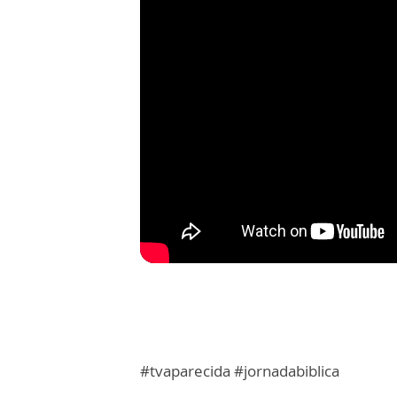
#tvaparecida #jornadabiblica