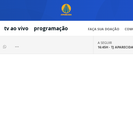
tv ao vivo
programação
FAÇA SUA DOAÇÃO
COMO
A SEGUIR
16:45H -
TJ APARECID