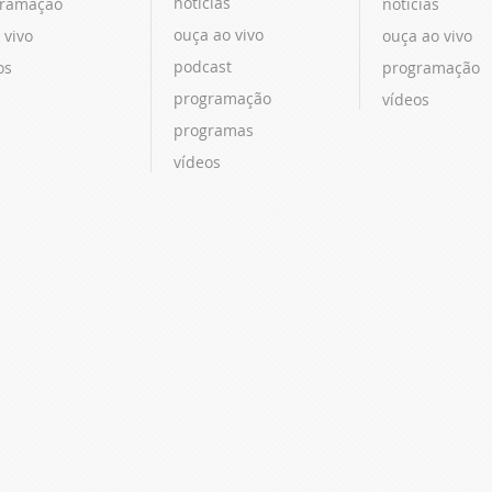
notícias
ramação
notícias
ouça ao vivo
 vivo
ouça ao vivo
podcast
os
programação
programação
vídeos
programas
vídeos