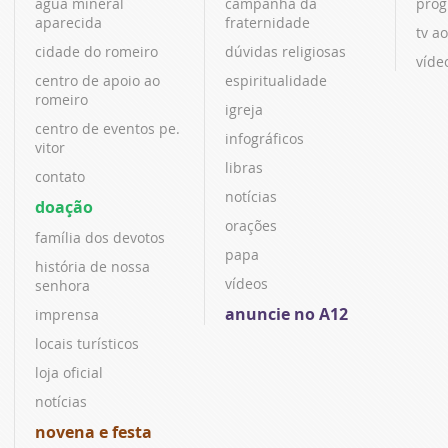
água mineral
campanha da
prog
aparecida
fraternidade
tv ao
cidade do romeiro
dúvidas religiosas
víde
centro de apoio ao
espiritualidade
romeiro
igreja
centro de eventos pe.
infográficos
vitor
libras
contato
notícias
doação
orações
família dos devotos
papa
história de nossa
vídeos
senhora
anuncie no A12
imprensa
locais turísticos
loja oficial
notícias
novena e festa