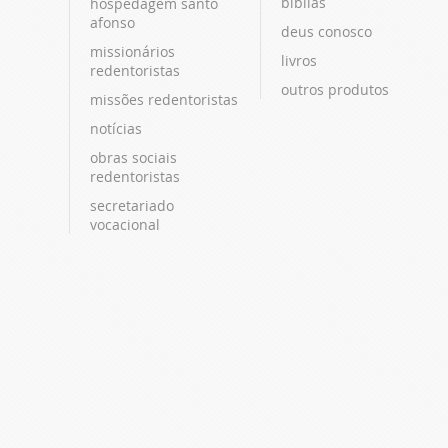
bíblias
hospedagem santo
afonso
deus conosco
missionários
livros
redentoristas
outros produtos
missões redentoristas
notícias
obras sociais
redentoristas
secretariado
vocacional