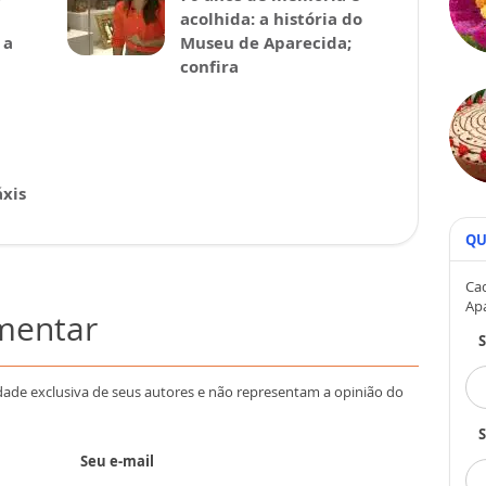
acolhida: a história do
 a
Museu de Aparecida;
confira
xis
QU
Cad
Ap
omentar
dade exclusiva de seus autores e não representam a opinião do
S
Seu e-mail