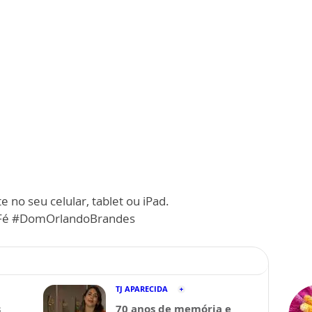
 no seu celular, tablet ou iPad.
é #DomOrlandoBrandes
TJ APARECIDA
s
70 anos de memória e