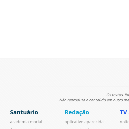
Os textos, fo
Não reproduza o conteúdo em outro meio
Santuário
Redação
TV
academia marial
aplicativo aparecida
notí