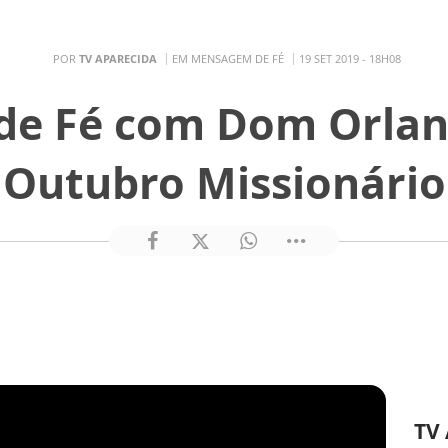
POR
TV APARECIDA
EM MENSAGEM DE FÉ
19 SET 2019 - 18H08
e Fé com Dom Orlan
Outubro Missionário
TV