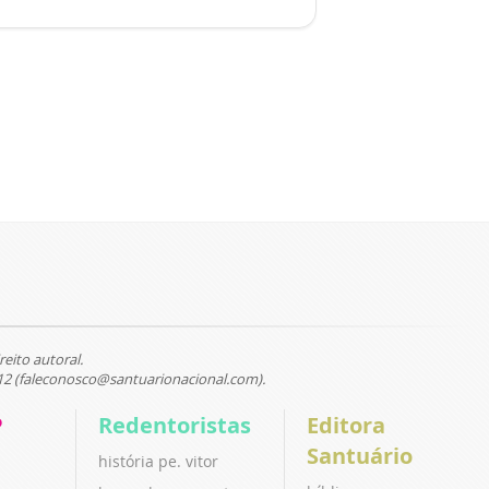
reito autoral.
12 (faleconosco@santuarionacional.com).
P
Redentoristas
Editora
Santuário
história pe. vitor