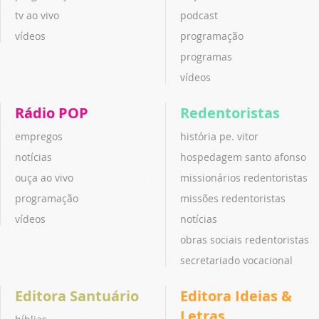
tv ao vivo
podcast
vídeos
programação
programas
vídeos
Rádio POP
Redentoristas
empregos
história pe. vitor
notícias
hospedagem santo afonso
ouça ao vivo
missionários redentoristas
programação
missões redentoristas
vídeos
notícias
obras sociais redentoristas
secretariado vocacional
Editora Santuário
Editora Ideias &
Letras