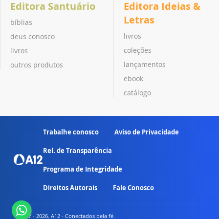
Editora Santuário
Editora Ideias &
Letras
bíblias
livros
deus conosco
coleções
livros
lançamentos
outros produtos
ebook
catálogo
Trabalhe conosco
Aviso de Privacidade
Rel. de Transparência
Programa de Integridade
Direitos Autorais
Fale Conosco
© 2007 - 2026. A12 - Conectados pela fé.