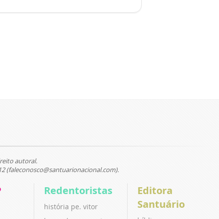
reito autoral.
12 (faleconosco@santuarionacional.com).
P
Redentoristas
Editora
Santuário
história pe. vitor