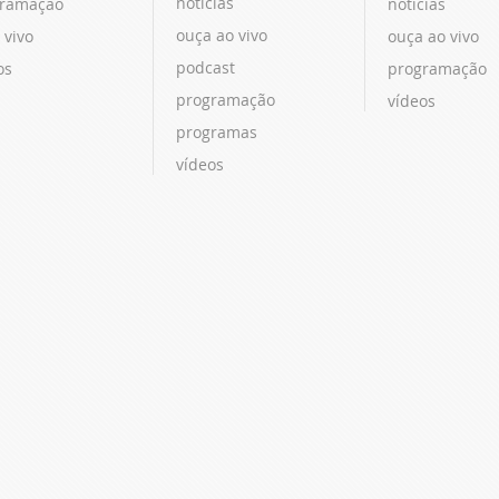
notícias
ramação
notícias
ouça ao vivo
 vivo
ouça ao vivo
podcast
os
programação
programação
vídeos
programas
vídeos