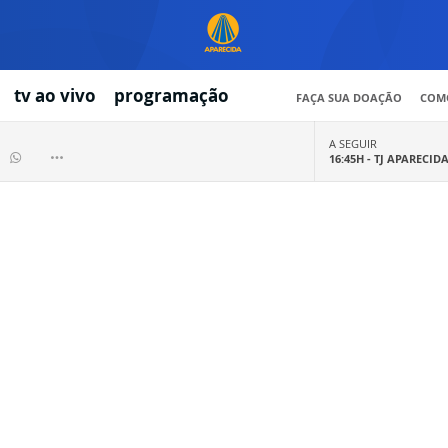
tv ao vivo
programação
FAÇA SUA DOAÇÃO
COMO
A SEGUIR
16:45H -
TJ APARECID