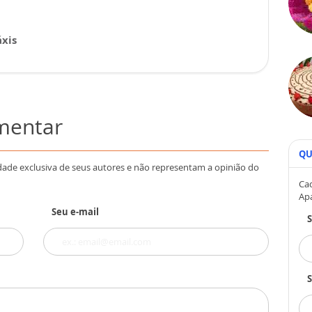
xis
omentar
QU
dade exclusiva de seus autores e não representam a opinião do
Cad
Ap
Seu e-mail
S