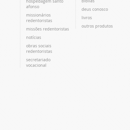
bíblias
hospedagem santo
afonso
deus conosco
missionários
livros
redentoristas
outros produtos
missões redentoristas
notícias
obras sociais
redentoristas
secretariado
vocacional