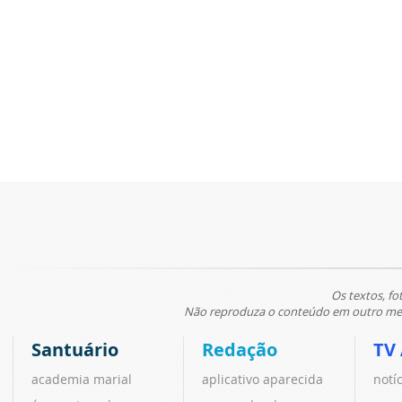
Os textos, fo
Não reproduza o conteúdo em outro meio
Santuário
Redação
TV
academia marial
aplicativo aparecida
notí