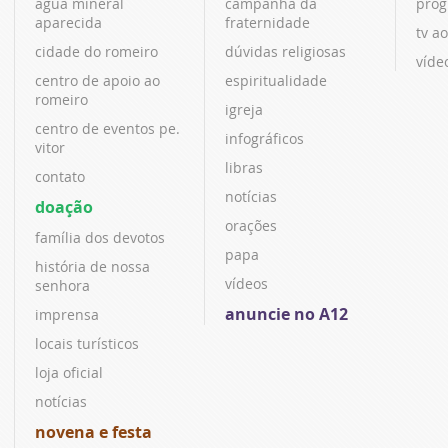
água mineral
campanha da
prog
aparecida
fraternidade
tv ao
cidade do romeiro
dúvidas religiosas
víde
centro de apoio ao
espiritualidade
romeiro
igreja
centro de eventos pe.
infográficos
vitor
libras
contato
notícias
doação
orações
família dos devotos
papa
história de nossa
vídeos
senhora
anuncie no A12
imprensa
locais turísticos
loja oficial
notícias
novena e festa