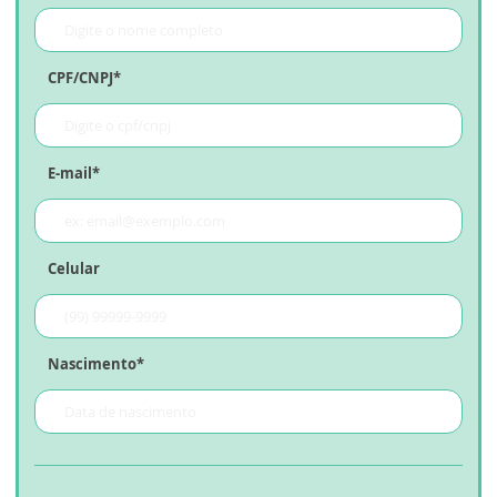
CPF/CNPJ*
E-mail*
Celular
Nascimento*