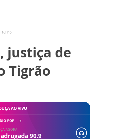
- 16H16
 justiça de
o Tigrão
OUÇA AO VIVO
DIO POP
ÇA AGORA
adrugada 90.9