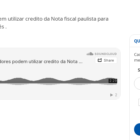
utilizar credito da Nota fiscal paulista para
s .
QU
Cad
me
S