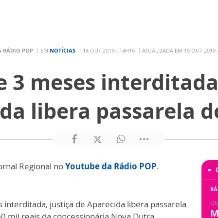
A RÁDIO POP
EM
NOTÍCIAS
14 OUT 2019 - 14H16
ATUALIZADA EM 15 OUT 2019 
 3 meses interditada,
da libera passarela d
ornal Regional no
Youtube da Rádio POP
.
RÁ
nterditada, justiça de Aparecida libera passarela
OU
M
0 mil reais da concessionária Nova Dutra.