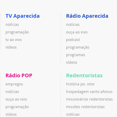
TV Aparecida
Rádio Aparecida
notícias
notícias
programação
ouça ao vivo
tv ao vivo
podcast
vídeos
programação
programas
vídeos
Rádio POP
Redentoristas
empregos
história pe. vitor
notícias
hospedagem santo afonso
ouça ao vivo
missionários redentoristas
programação
missões redentoristas
vídeos
notícias