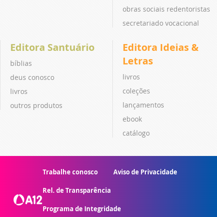
obras sociais redentoristas
secretariado vocacional
Editora Santuário
Editora Ideias &
Letras
bíblias
livros
deus conosco
coleções
livros
lançamentos
outros produtos
ebook
catálogo
Trabalhe conosco
Aviso de Privacidade
Rel. de Transparência
Programa de Integridade