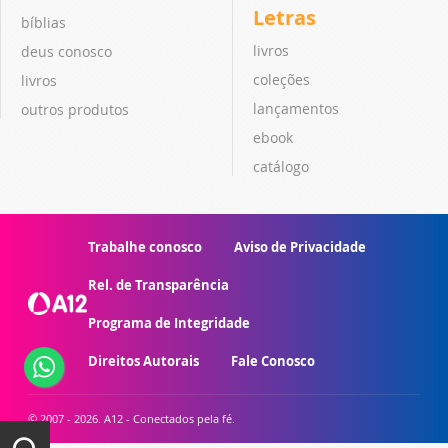
Letras
bíblias
livros
deus conosco
coleções
livros
lançamentos
outros produtos
ebook
catálogo
Trabalhe conosco
Aviso de Privacidade
Rel. de Transparência
Programa de Integridade
Direitos Autorais
Fale Conosco
© 2007 - 2026. A12 - Conectados pela fé.