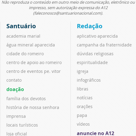
Não reproduza o conteúdo em outro meio de comunicação, eletrônico ou
impresso, sem autorização expressa do A12
(faleconosco@santuarionacional.com).
Santuário
Redação
academia marial
aplicativo aparecida
água mineral aparecida
campanha da fraternidade
cidade do romeiro
dúvidas religiosas
centro de apoio ao romeiro
espiritualidade
centro de eventos pe. vitor
igreja
contato
infográficos
doação
libras
notícias
família dos devotos
orações
história de nossa senhora
papa
imprensa
vídeos
locais turísticos
anuncie no A12
loja oficial