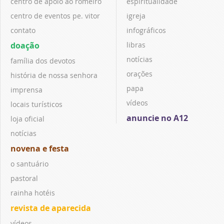
centro de apoio ao romeiro
espiritualidade
centro de eventos pe. vitor
igreja
contato
infográficos
doação
libras
notícias
família dos devotos
orações
história de nossa senhora
papa
imprensa
vídeos
locais turísticos
anuncie no A12
loja oficial
notícias
novena e festa
o santuário
pastoral
rainha hotéis
revista de aparecida
vídeos