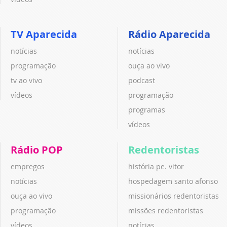
TV Aparecida
Rádio Aparecida
notícias
notícias
programação
ouça ao vivo
tv ao vivo
podcast
vídeos
programação
programas
vídeos
Rádio POP
Redentoristas
empregos
história pe. vitor
notícias
hospedagem santo afonso
ouça ao vivo
missionários redentoristas
programação
missões redentoristas
vídeos
notícias