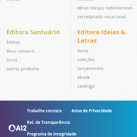
obras sociais redentoristas
secretariado vocacional
Editora Santuário
Editora Ideias &
Letras
bíblias
livros
deus conosco
coleções
livros
lançamentos
outros produtos
ebook
catálogo
Trabalhe conosco
Aviso de Privacidade
Rel. de Transparência
Programa de Integridade