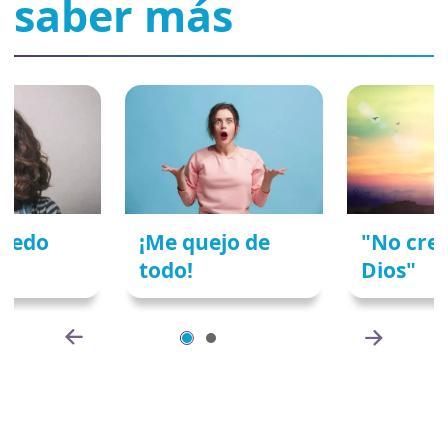
saber más
miedo
¡Me quejo de
"No cre
todo!
Dios"