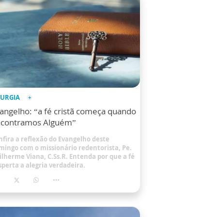
TURGIA
angelho: “a fé cristã começa quando
contramos Alguém”
nfira a reflexão do Evangelho deste
mingo com o missionário redentorista, Pe.
ilherme Viana, C.Ss.R. Entenda por que a fé
sperta a alegria verdadeira.