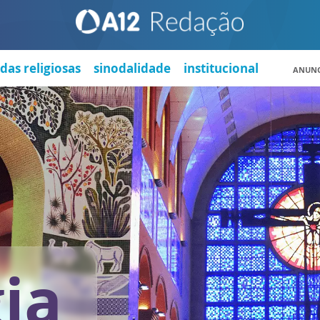
das religiosas
sinodalidade
institucional
ANUNC
gia