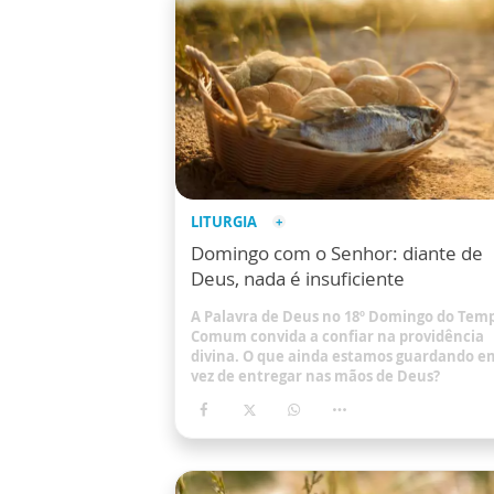
LITURGIA
Domingo com o Senhor: diante de
Deus, nada é insuficiente
A Palavra de Deus no 18º Domingo do Tem
Comum convida a confiar na providência
divina. O que ainda estamos guardando e
vez de entregar nas mãos de Deus?