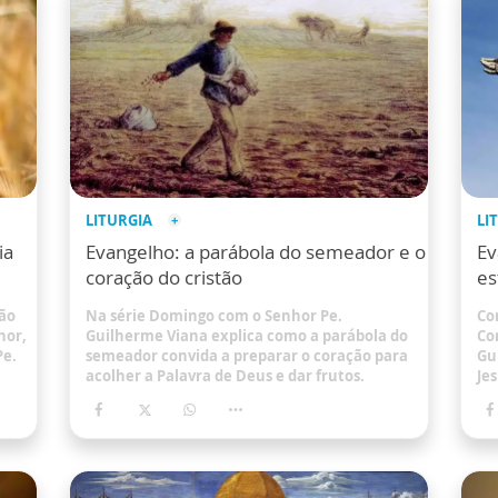
LITURGIA
LI
ia
Evangelho: a parábola do semeador e o
Ev
coração do cristão
es
xão
Na série Domingo com o Senhor Pe.
Co
hor,
Guilherme Viana explica como a parábola do
Co
Pe.
semeador convida a preparar o coração para
Gu
acolher a Palavra de Deus e dar frutos.
Je