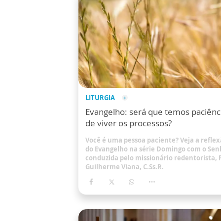
LITURGIA
Evangelho: será que temos paciênc
de viver os processos?
Você é uma pessoa paciente? Veja a refle
do Evangelho na série Domingo com o Sen
conduzida pelo missionário redentorista, 
Guilherme Viana, C.Ss.R.