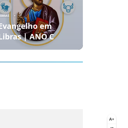
LIBRAS
Evangelho em
Libras | ANO C