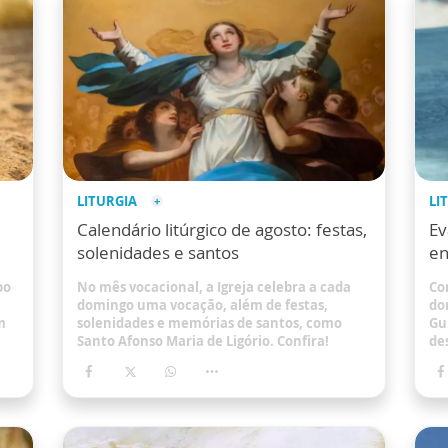
LITURGIA
LI
Calendário litúrgico de agosto: festas,
Ev
solenidades e santos
en
po
No mês vocacional, a Igreja celebra a cada
Co
domingo uma vocação, além de festas,
do
m
solenidades e memórias de santos, como
Gu
Santo Afonso Maria de Ligório. Confira!
de