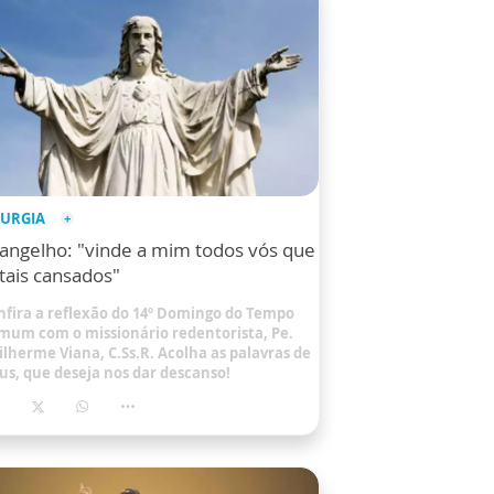
TURGIA
angelho: "vinde a mim todos vós que
tais cansados"
nfira a reflexão do 14º Domingo do Tempo
mum com o missionário redentorista, Pe.
ilherme Viana, C.Ss.R. Acolha as palavras de
sus, que deseja nos dar descanso!