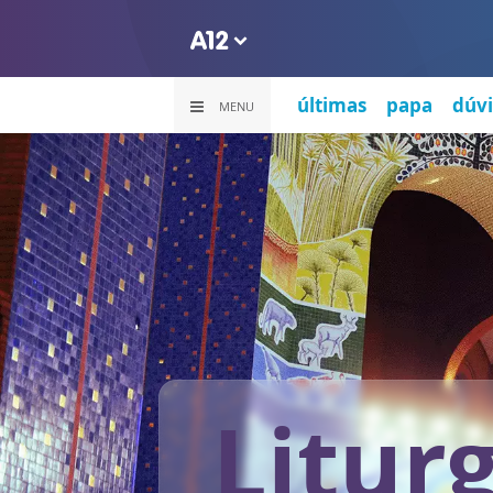
últimas
papa
dúvi
MENU
Litur