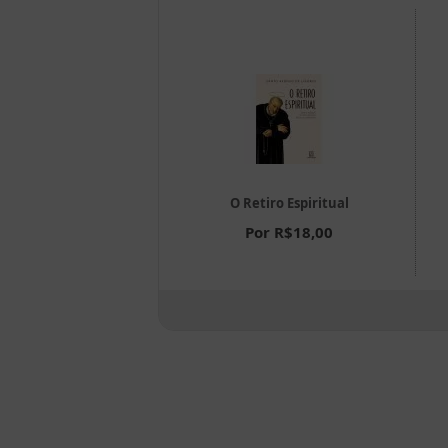
Mandamentos
O Retiro Espiritual
or R$22,00
Por R$18,00