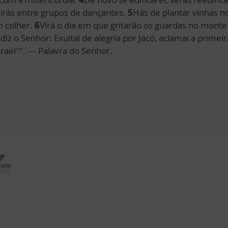
airás entre grupos de dançantes.
5
Hás de plantar vinhas n
m colher.
6
Virá o dia em que gritarão os guardas no monte 
 diz o Senhor: Exultai de alegria por Jacó, aclamai a primeir
srael’”. — Palavra do Senhor.