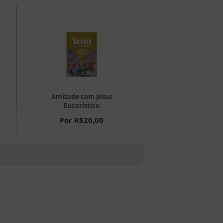
Amizade com Jesus
Os Mandame
Eucarístico
Por R$22
Por R$20,00