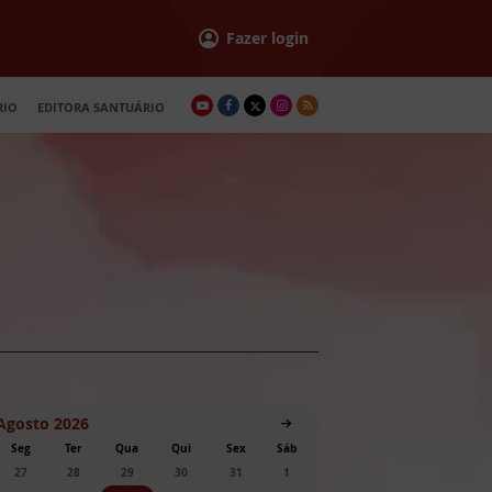
Fazer login
RIO
EDITORA SANTUÁRIO
Agosto 2026
Seg
Ter
Qua
Qui
Sex
Sáb
27
28
29
30
31
1