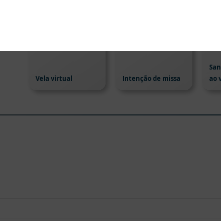
San
Vela virtual
Intenção de missa
ao 