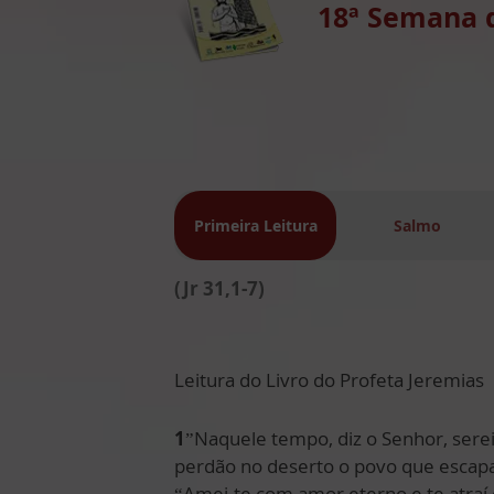
18ª Semana
Primeira Leitura
Salmo
(Jr 31,1-7)
Leitura do Livro do Profeta Jeremias
1
”Naquele tempo, diz o Senhor, serei
perdão no deserto o povo que escapa
“Amei-te com amor eterno e te atraí