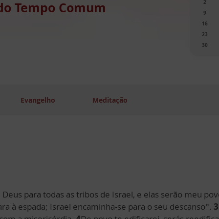
2
 do Tempo Comum
9
16
23
30
Evangelho
Meditação
 Deus para todas as tribos de Israel, e elas serão meu po
ra à espada; Israel encaminha-se para o seu descanso”.
3
 com a misericórdia.
4
De novo te edificarei, serás reedific