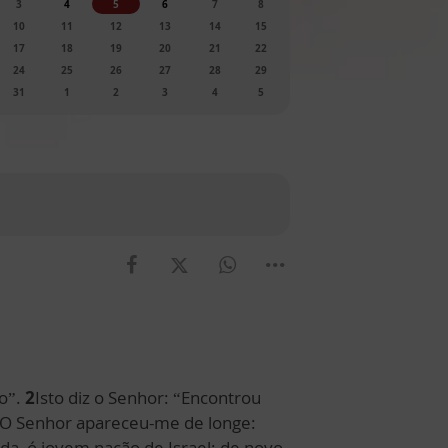
3
4
5
6
7
8
10
11
12
13
14
15
17
18
19
20
21
22
24
25
26
27
28
29
31
1
2
3
4
5
vo”.
2
Isto diz o Senhor: “Encontrou
O Senhor apareceu-me de longe:
ada, ó jovem nação de Israel; de novo