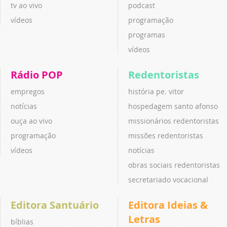
tv ao vivo
podcast
vídeos
programação
programas
vídeos
Rádio POP
Redentoristas
empregos
história pe. vitor
notícias
hospedagem santo afonso
ouça ao vivo
missionários redentoristas
programação
missões redentoristas
vídeos
notícias
obras sociais redentoristas
secretariado vocacional
Editora Santuário
Editora Ideias &
Letras
bíblias